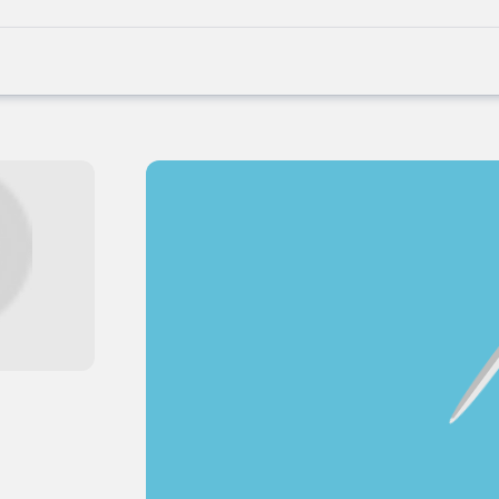
Joblife
-
Every
Job
Has
Its
Story