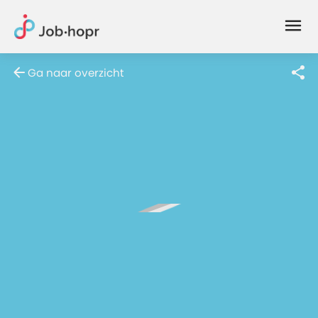
Joblife
-
Every
Ga naar overzicht
Job
Has
Its
Story