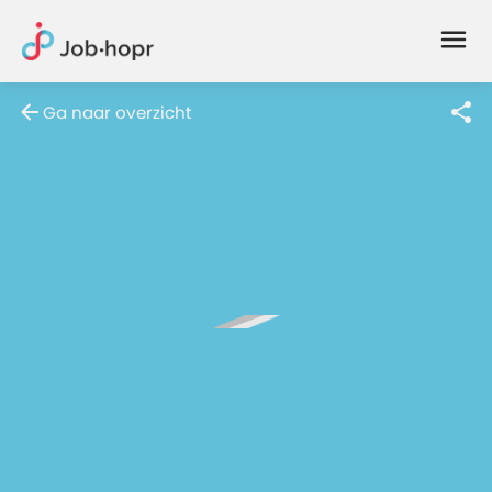
Joblife
-
Every
Ga naar overzicht
Job
Has
Its
Story