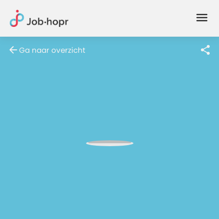
Joblife
-
Every
Ga naar overzicht
Job
Has
Its
Story