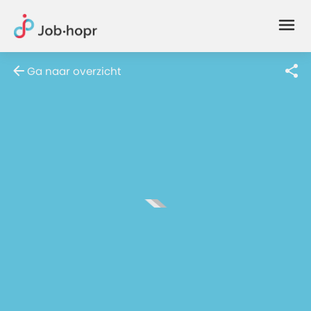
Joblife
-
Every
Ga naar overzicht
Job
Has
Its
Story