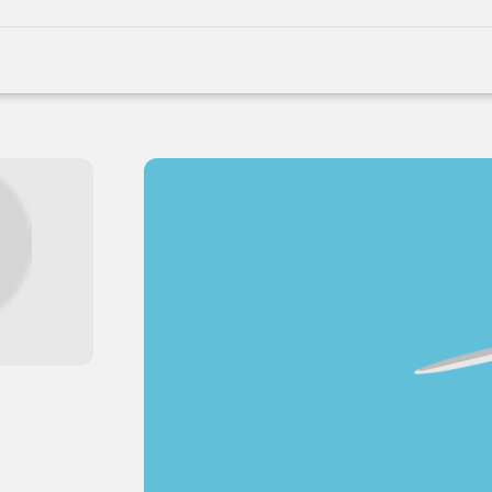
Joblife
-
Every
Job
Has
Its
Story