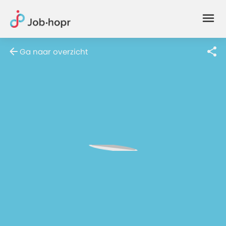
Joblife
-
Every
Ga naar overzicht
Job
Has
Its
Story