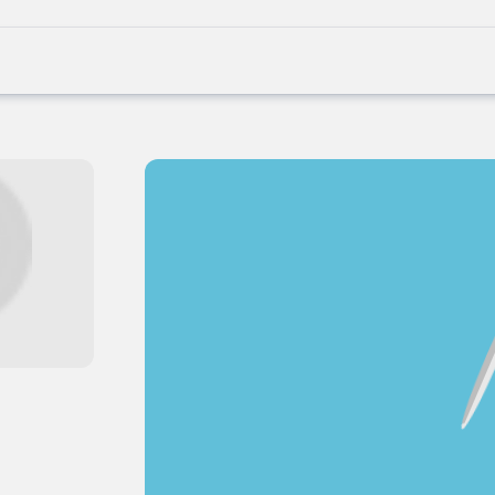
Joblife
-
Every
Job
Has
Its
Story