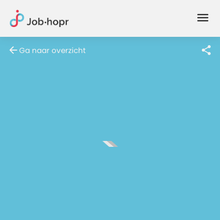
Joblife
-
Every
Ga naar overzicht
Job
Has
Its
Story