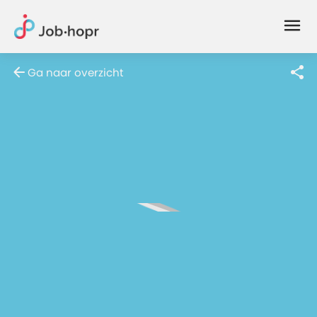
Joblife
-
Every
Ga naar overzicht
Job
Has
Its
Story