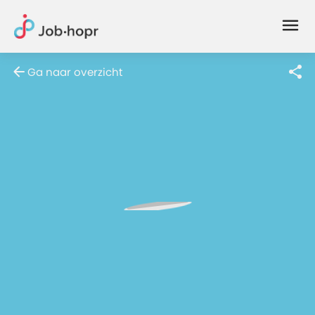
Joblife
-
Every
Ga naar overzicht
Job
Has
Its
Story