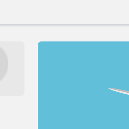
Joblife
-
Every
Job
Has
Its
Story