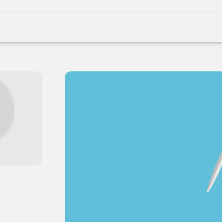
Joblife
-
Every
Job
Has
Its
Story