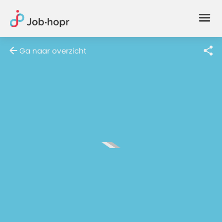
Joblife
-
Every
Ga naar overzicht
Job
Has
Its
Story