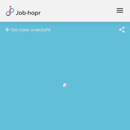
Joblife
-
Every
Ga naar overzicht
Job
Has
Its
Story