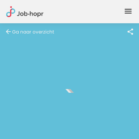
Joblife
-
Every
Ga naar overzicht
Job
Has
Its
Story