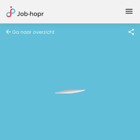
Joblife
-
Every
Ga naar overzicht
Job
Has
Its
Story