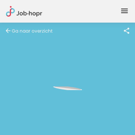
Joblife
-
Every
Ga naar overzicht
Job
Has
Its
Story