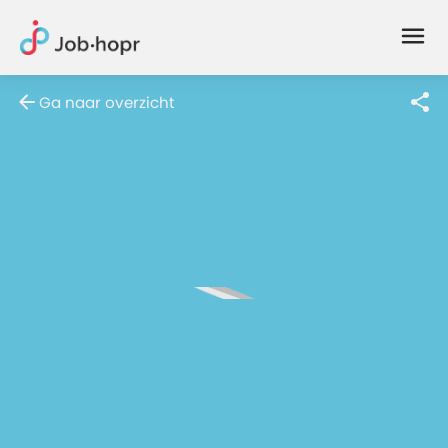
Joblife
-
Every
Ga naar overzicht
Job
Has
Its
Story