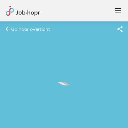
Joblife
-
Every
Ga naar overzicht
Job
Has
Its
Story