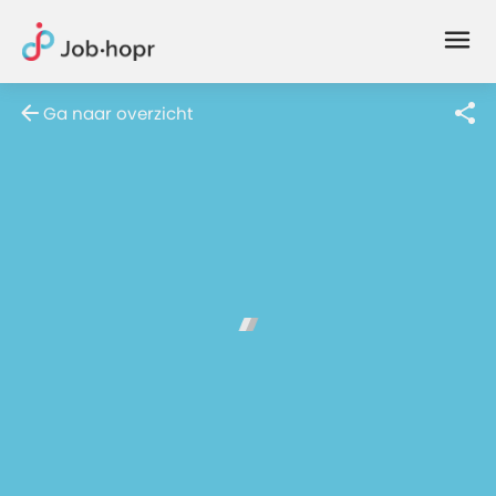
Joblife
-
Every
Ga naar overzicht
Job
Has
Its
Story