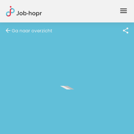
Joblife
-
Every
Ga naar overzicht
Job
Has
Its
Story