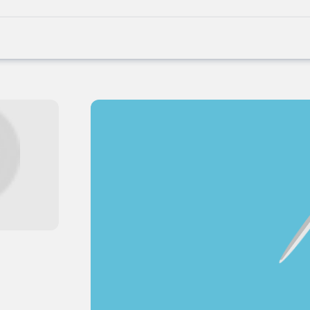
Joblife
-
Every
Job
Has
Its
Story