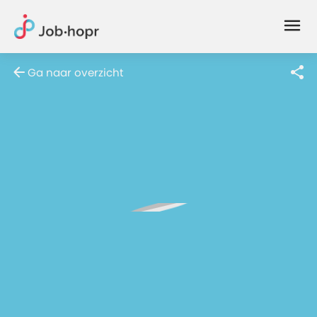
Joblife
-
Every
Ga naar overzicht
Job
Has
Its
Story