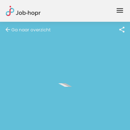
Joblife
-
Every
Ga naar overzicht
Job
Has
Its
Story